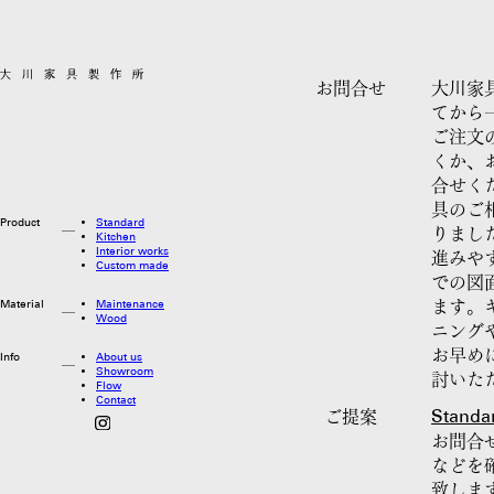
お問合せ
大川家
てから
ご注文
くか、
合せく
具のご
Product
Standard
りまし
Kitchen
Interior works
進みや
Custom made
での図
Material
Maintenance
ます。
Wood
ニング
お早め
Info
About us
Showroom
討いた
Flow
Contact
Standa
ご提案
お問合
などを
致しま