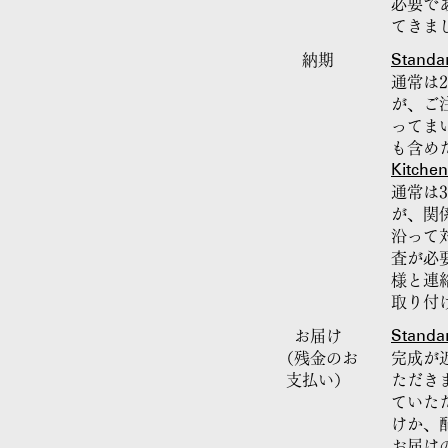
必要で
てきま
Standa
納期
通常は
が、ご
ってま
も含め
Kitchen
通常は
が、関
沿って
査が必
様と連
取り付
Standa
お届け
（残金のお
完成が
支払い）
ただき
ていた
けか、
お届け