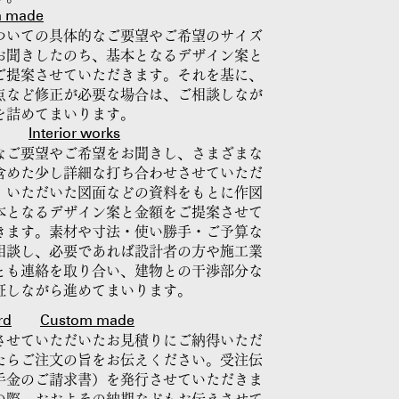
m made
ついての具体的なご要望やご希望のサイズ
お聞きしたのち、基本となるデザイン案と
ご提案させていただきます。それを基に、
点など修正が必要な場合は、ご相談しなが
を詰めてまいります。
Interior works
なご要望やご希望をお聞きし、さまざまな
含めた少し詳細な打ち合わせさせていただ
。いただいた図面などの資料をもとに作図
本となるデザイン案と金額をご提案させて
きます。素材や寸法・使い勝手・ご予算な
相談し、必要であれば設計者の方や施工業
とも連絡を取り合い、建物との干渉部分な
証しながら進めてまいります。
rd
Custom made
させていただいたお見積りにご納得いただ
たらご注文の旨をお伝えください。受注伝
手金のご請求書）を発行させていただきま