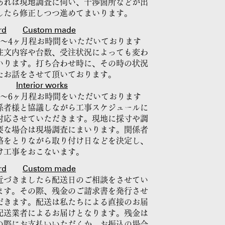
あれば現地調査に伺い、干渉箇所などが出
したら修正しつつ進めてまいります。
rd
Custom made
2〜4ヶ月程お時間をいただいております
注文内容や台数、受注状況によっても変わ
いります。打ち合わせ時に、その時の状況
たお話をさせて頂いております。
Interior works
3〜6ヶ月程お時間をいただいております
係者様と協議しながら工事スケジュールに
対応させていただきます。現地に採寸や調
要な場合は現場調査にまいります。関係者
絡をとりながら取り付け日などを決定し、
け工事をおこないます。
rd
Custom made
近づきましたら配送日のご相談をさせてい
ます。その際、残金のご請求書を発行させ
だきます。配送は私たちによる直接のお届
配送業者によるお届けとなります。残金は
の際にお支払いいただくか、お振込の場合