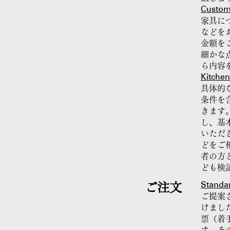
Custo
家具に
などを
金額を
細かな
ら内容
Kitchen
具体的
条件を
きます
し、基
いただ
どをご
者の方
ども検
Standa
ご注文
ご提案
けまし
票（着