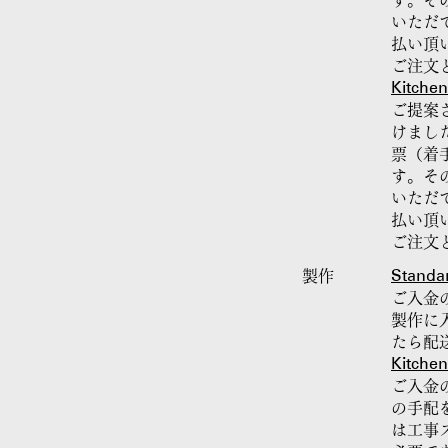
す。そ
いただ
払い頂
ご注文
Kitchen
ご提案
けまし
票（着
す。そ
いただ
払い頂
ご注文
Standa
製作
ご入金
製作に
たら配
Kitchen
ご入金
の手配
は工事