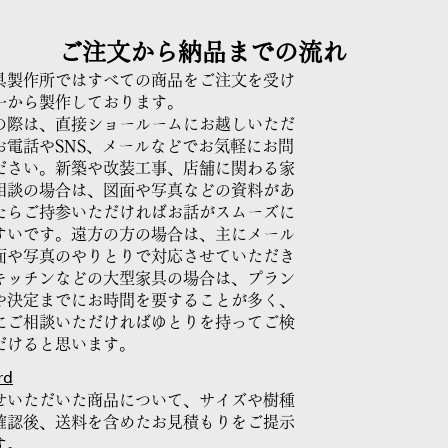
ご注文から納品までの流れ
具製作所ではすべての商品をご注文を受け
一から製作しております。
の際は、直接ショールームにお越しいただ
お電話やSNS、メールなどでお気軽にお問
ださい。新築や改装工事、店舗に関わる家
相談の場合は、図面や写真などの資料があ
たらご持参いただければお話がスムーズに
すいです。遠方の方の場合は、主にメール
面や写真のやりとりで対応させていただき
キッチンなどの大型家具の場合は、プラン
や決定までにお時間を要することが多く、
にご相談いただければゆとりを持ってご検
だけると思います。
rd
せいただいた商品について、サイズや樹種
確認後、送料を含めたお見積もりをご提示
す。