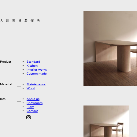
Product
Standard
Kitchen
Interior works
Custom made
Material
Maintenance
Wood
Info
About us
Showroom
Flow
Contact