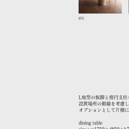
073
L地型の板脚と楕円支柱
設置場所の動線を考慮
オプションとして片側
dining table
size : w1750×d850×